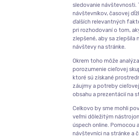
sledovanie návštevnosti.
návštevníkov, časovej dĺž
ďalších relevantných fak
pri rozhodovaní o tom, ak
zlepšené, aby sa zlepšila 
návštevy na stránke.
Okrem toho môže analýza 
porozumenie cieľovej sku
ktoré sú získané prostredn
záujmy a potreby cieľovej
obsahu a prezentácií na s
Celkovo by sme mohli pov
veľmi dôležitým nástrojom
úspech online. Pomocou an
návštevníci na stránke a 