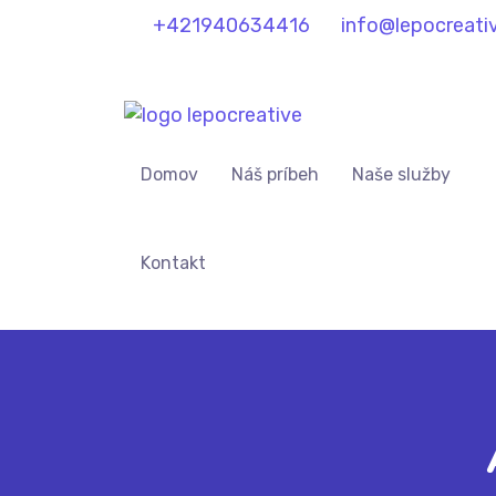
+421940634416
info@lepocreativ
Domov
Náš príbeh
Naše služby
Kontakt