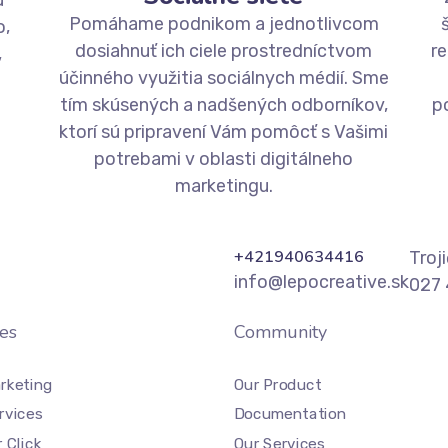
u
Pomáhame podnikom a jednotlivcom
o,
dosiahnuť ich ciele prostredníctvom
re
,
účinného využitia sociálnych médií. Sme
tím skúsených a nadšených odborníkov,
p
ktorí sú pripravení Vám pomôcť s Vašimi
potrebami v oblasti digitálneho
marketingu.
+421940634416
Troj
info@lepocreative.sk
027 
es
Community
rketing
Our Product
rvices
Documentation
 Click
Our Services