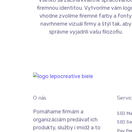
Všetko sa začína kvalitne spracovano
firemnou identitou. Vytvoríme vám log
vhodne zvolíme firemné farby a fonty
navrhneme vizuál firmy a štýl tak, aby
správne vyjadrili vašu filozofiu.
O nás
Servic
Pomáhame firmám a
SEO Ma
organizáciám predávať ich
SEO Se
produkty, služby i imidž a to
Pay Per