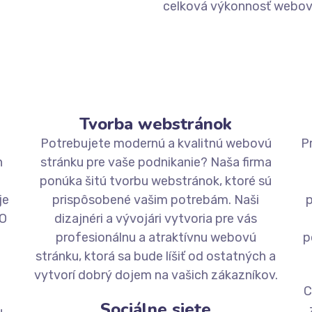
celková výkonnosť webove
Tvorba webstránok
Potrebujete modernú a kvalitnú webovú
P
h
stránku pre vaše podnikanie? Naša firma
ponúka šitú tvorbu webstránok, ktoré sú
je
prispôsobené vašim potrebám. Naši
p
EO
dizajnéri a vývojári vytvoria pre vás
profesionálnu a atraktívnu webovú
p
stránku, ktorá sa bude líšiť od ostatných a
vytvorí dobrý dojem na vašich zákazníkov.
C
Sociálne siete