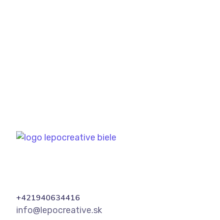
vytvorenie príbehov na sociálne siete
(každý deň)
1x do mesiaca vytvorenie videa
CHCEM OBJEDNAŤ
+421940634416
info@lepocreative.sk