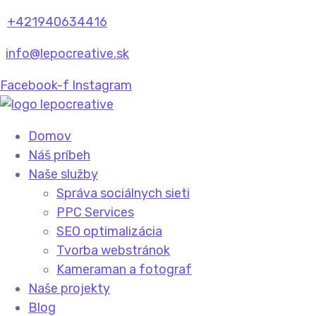
+421940634416
info@lepocreative.sk
Facebook-f
Instagram
Domov
Náš príbeh
Naše služby
Správa sociálnych sieti
PPC Services
SEO optimalizácia
Tvorba webstránok
Kameraman a fotograf
Naše projekty
Blog