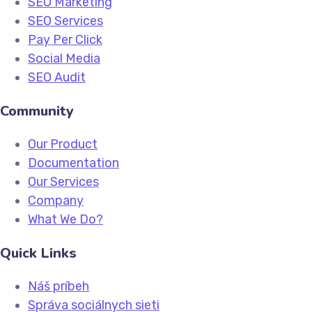
SEO Marketing
SEO Services
Pay Per Click
Social Media
SEO Audit
Community
Our Product
Documentation
Our Services
Company
What We Do?
Quick Links
Náš príbeh
Správa sociálnych sieti